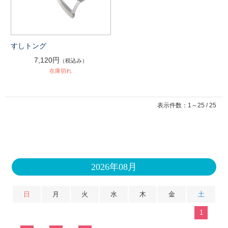
すしトング
7,120円
（税込み）
在庫切れ
表示件数：1～25 / 25
2026年08月
日
月
火
水
木
金
土
1