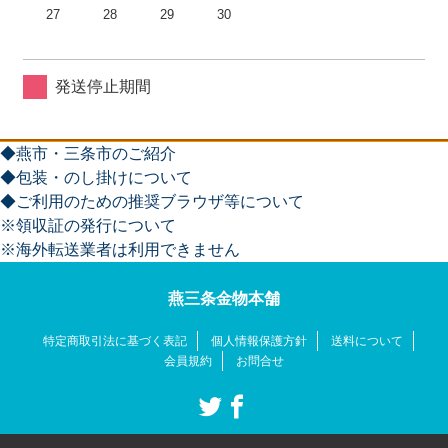
27
28
29
30
発送停止期間
◆燕市・三条市のご紹介
◆包装・のし掛けについて
◆ご利用のための推奨ブラウザ等について
※領収証の発行について
※海外転送業者は利用できません
燕三条金物本舗
特定商取引法に基づく表記
個人情報保護方針
送料について
会員規約
お問合せ