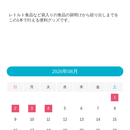
レトルト食品など袋入りの食品の袋明けから絞り出しまでを
この1本で行える便利グッズです。
2026年08月
日
月
火
水
木
金
土
1
2
3
4
5
6
7
8
9
10
11
12
13
14
15