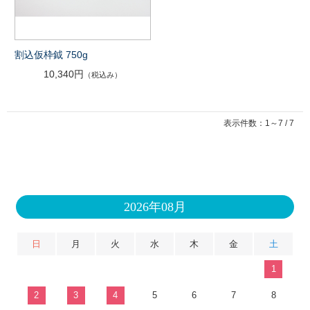
割込仮枠鉞 750g
10,340円
（税込み）
表示件数：1～7 / 7
2026年08月
日
月
火
水
木
金
土
1
2
3
4
5
6
7
8