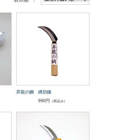
昇龍の鋼 縄切鎌
990円
（税込み）