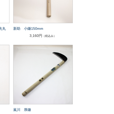
先丸
新助 小鎌150mm
3,160円
（税込み）
嵐川 厚鎌