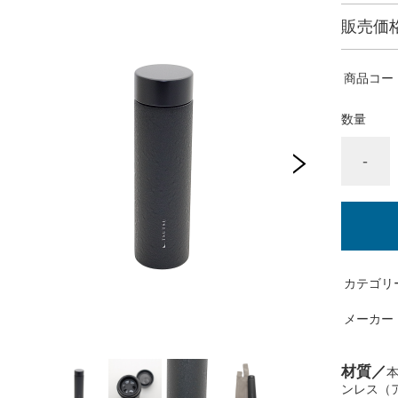
販売価
商品コー
数量
-
カテゴリ
メーカー
材質／
ンレス（