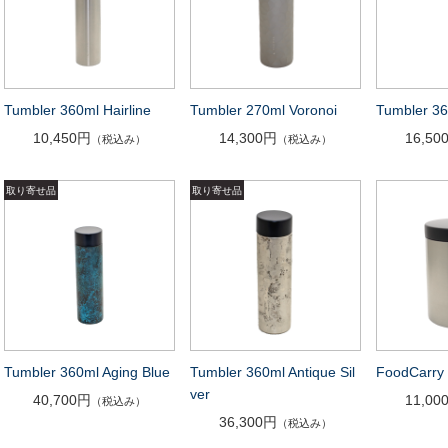
Tumbler 360ml Hairline
Tumbler 270ml Voronoi
Tumbler 36
10,450円
14,300円
16,50
（税込み）
（税込み）
Tumbler 360ml Aging Blue
Tumbler 360ml Antique Sil
FoodCarry 
ver
40,700円
11,00
（税込み）
36,300円
（税込み）