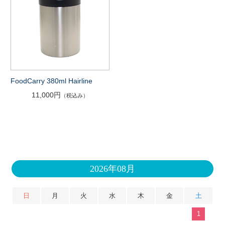
FoodCarry 380ml Hairline
11,000円
（税込み）
2026年08月
日
月
火
水
木
金
土
1