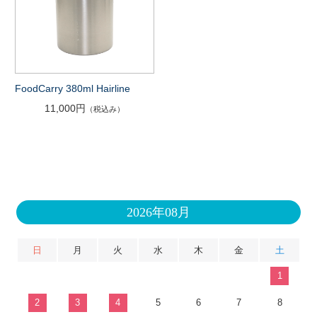
FoodCarry 380ml Hairline
11,000円
（税込み）
2026年08月
日
月
火
水
木
金
土
1
2
3
4
5
6
7
8