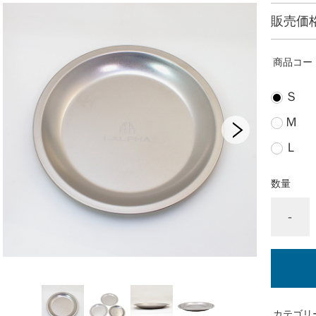
販売価
商品コー
Ｓ
Ｍ
Ｌ
数量
-
カテゴリ