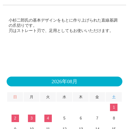
小杉二郎氏の基本デザインをもとに作り上げられた直線基調
の爪切りです。
刃はストレート刃で、足用としてもお使いいただけます。
2026年08月
日
月
火
水
木
金
土
1
2
3
4
5
6
7
8