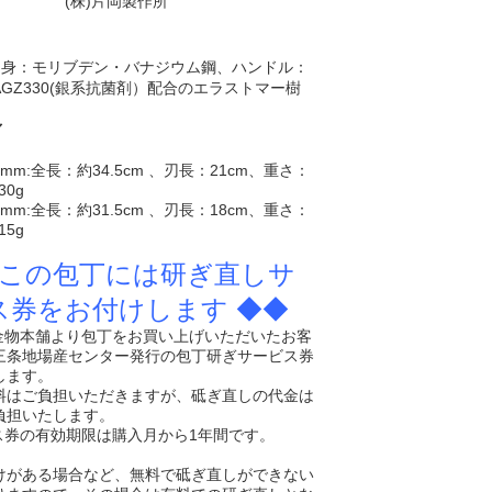
(株)片岡製作所
刀身：モリブデン・バナジウム鋼、ハンドル：
GZ330(銀系抗菌剤）配合のエラストマー樹
／
0mm:
全長：約34.5cm 、刃長：21cm、重さ：
30g
0mm:
全長：約31.5cm 、刃長：18cm、重さ：
15g
 この包丁には研ぎ直しサ
ス券をお付けします ◆◆
条金物本舗より包丁をお買い上げいただいたお客
三条地場産センター発行の包丁研ぎサービス券
します。
料はご負担いただきますが、砥ぎ直しの代金は
負担いたします。
ビス券の有効期限は購入月から1年間です。
けがある場合など、無料で砥ぎ直しができない