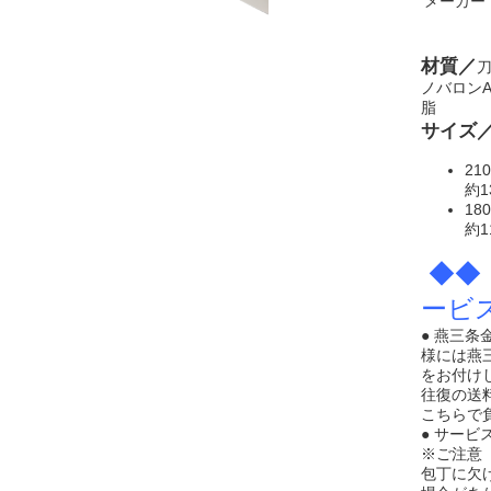
メーカー
材質／
ノバロンA
脂
サイズ
21
約1
18
約1
◆◆
ービ
● 燕三
様には燕
をお付け
往復の送
こちらで
● サー
※ご注意
包丁に欠