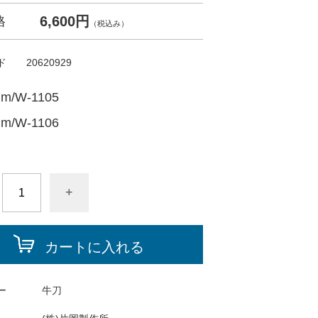
6,600円
格
（税込み）
ド
20620929
m/W-1105
m/W-1106
+
カートに入れる
ー
牛刀