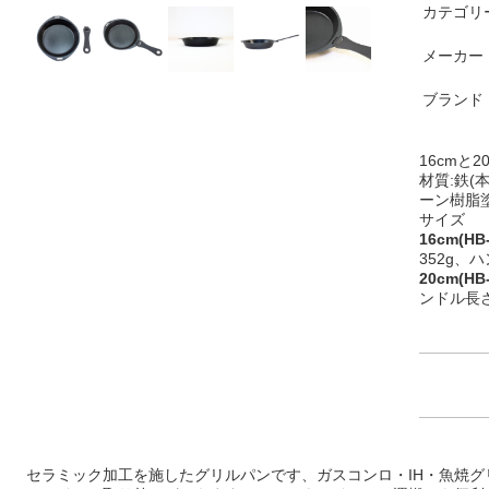
カテゴリ
メーカー
ブランド
16cmと
材質:鉄
ーン樹脂塗
サイズ
16cm(HB-
352g、
20cm(HB-
ンドル長さ
セラミック加工を施したグリルパンです、ガスコンロ・IH・魚焼グ