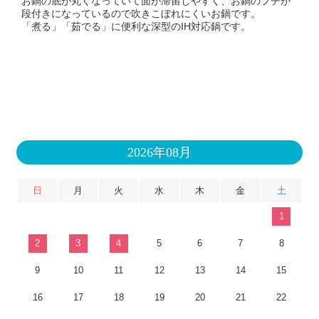
お鍋の底が丸くなっていて面が滞留しやすく、お鍋のフチが
段付きになっているので吹きこぼれにくいお鍋です。
「煮る」「茹でる」に便利な深型のIH対応鍋です。
2026年08月
日
月
火
水
木
金
土
1
2
3
4
5
6
7
8
9
10
11
12
13
14
15
16
17
18
19
20
21
22