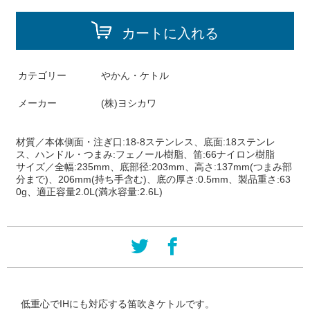
カートに入れる
カテゴリー
やかん・ケトル
メーカー
(株)ヨシカワ
材質／本体側面・注ぎ口:18-8ステンレス、底面:18ステンレ
ス、ハンドル・つまみ:フェノール樹脂、笛:66ナイロン樹脂
サイズ／全幅:235mm、底部径:203mm、高さ:137mm(つまみ部
分まで)、206mm(持ち手含む)、底の厚さ:0.5mm、製品重さ:63
0g、適正容量2.0L(満水容量:2.6L)
低重心でIHにも対応する笛吹きケトルです。