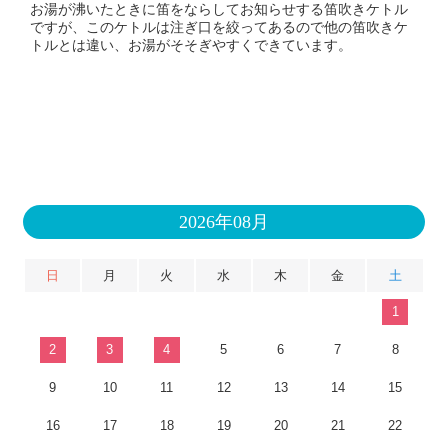
お湯が沸いたときに笛をならしてお知らせする笛吹きケトル
ですが、このケトルは注ぎ口を絞ってあるので他の笛吹きケ
トルとは違い、お湯がそそぎやすくできています。
2026年08月
日
月
火
水
木
金
土
1
2
3
4
5
6
7
8
9
10
11
12
13
14
15
16
17
18
19
20
21
22