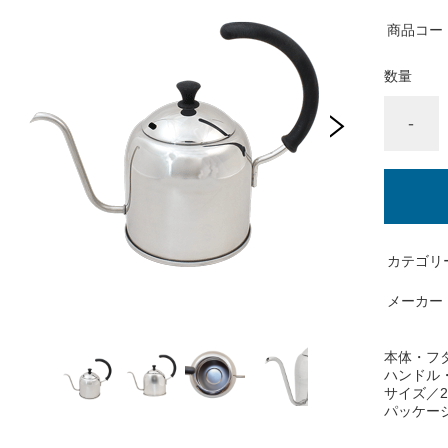
商品コー
数量
-
カテゴリ
メーカー
本体・フタ
ハンドル
サイズ／24
パッケージサ