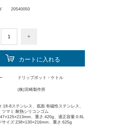
ド
20540050
+
カートに入れる
ー
ドリップポット・ケトル
(株)宮崎製作所
:18-8ステンレス、底面:有磁性ステンレス、
・ツマミ:耐熱シリコンゴム
7×125×213mm、重さ:420g、適正容量:0.8L
イズ:238×130×216mm、重さ:625g