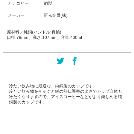
カテゴリー
銅製
メーカー
新光金属(株)
原材料／純銅(ハンドル:真鍮)
口径:76mm、高さ:107mm、容量:400ml
冷たい飲み物に最適な、純銅製のカップです。
冷たい飲み物をそそぐと銅の熱伝導率のよさでカップ自体も
冷たくなりますので、アイスコーヒーなどがより楽しめる純
銅製のカップです。