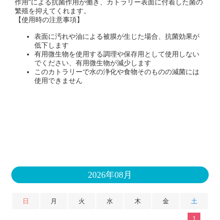
作用"による抗菌作用が働き、カトラリー表面に付着した菌の
繁殖を抑えてくれます。
【使用時の注意事項】
表面に汚れや油による被膜が生じた場合、抗菌効果が
低下します
有用微生物を使用する調理や保存用として使用しない
でください、有用微生物が減少します
このカトラリーで水の浄化や食物そのものの減菌には
使用できません
2026年08月
日
月
火
水
木
金
土
1