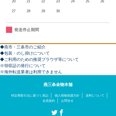
20
21
22
23
24
25
26
27
28
29
30
発送停止期間
◆燕市・三条市のご紹介
◆包装・のし掛けについて
◆ご利用のための推奨ブラウザ等について
※領収証の発行について
※海外転送業者は利用できません
燕三条金物本舗
特定商取引法に基づく表記
個人情報保護方針
送料について
会員規約
お問合せ