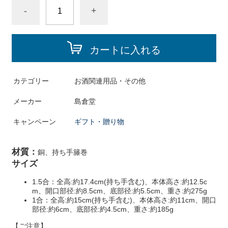
-
+
カートに入れる
カテゴリー
お酒関連用品・その他
メーカー
島倉堂
キャンペーン
ギフト・贈り物
材質：
銅、持ち手籐巻
サイズ
1.5合：
全高:約17.4cm(持ち手含む)、本体高さ:約12.5c
m、開口部径:約8.5cm、底部径:約5.5cm、重さ:約275g
1合：
全高:約15cm(持ち手含む)、本体高さ:約11cm、開口
部径:約6cm、底部径:約4.5cm、重さ:約185g
【ご注意】