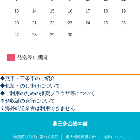
13
14
15
16
17
18
19
20
21
22
23
24
25
26
27
28
29
30
発送停止期間
◆燕市・三条市のご紹介
◆包装・のし掛けについて
◆ご利用のための推奨ブラウザ等について
※領収証の発行について
※海外転送業者は利用できません
燕三条金物本舗
特定商取引法に基づく表記
個人情報保護方針
送料について