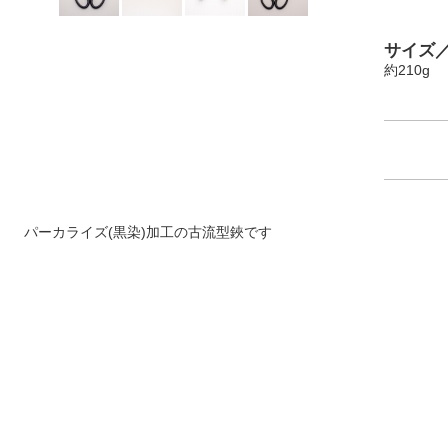
サイズ
約210g
パーカライズ(黒染)加工の古流型鋏です