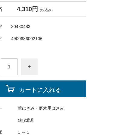
4,310円
格
（税込み）
ド
30480483
ド
4900686002106
+
カートに入れる
ー
華はさみ・庭木用はさみ
(株)坂源
限
1 ～ 1