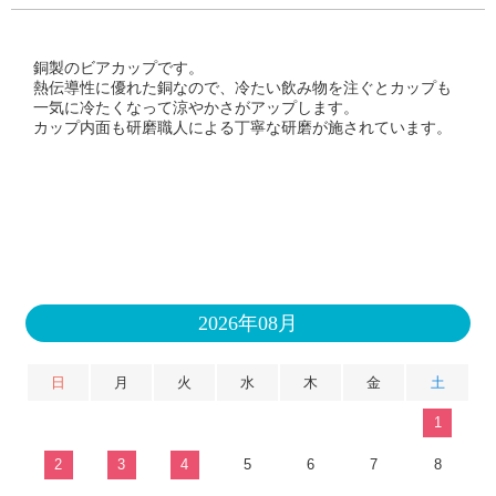
銅製のビアカップです。
熱伝導性に優れた銅なので、冷たい飲み物を注ぐとカップも
一気に冷たくなって涼やかさがアップします。
カップ内面も研磨職人による丁寧な研磨が施されています。
2026年08月
日
月
火
水
木
金
土
1
2
3
4
5
6
7
8