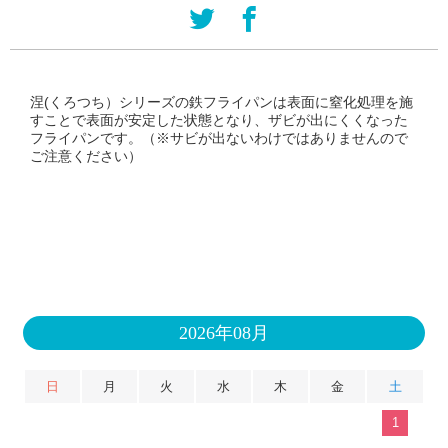
涅(くろつち）シリーズの鉄フライパンは表面に窒化処理を施
すことで表面が安定した状態となり、ザビが出にくくなった
フライパンです。（※サビが出ないわけではありませんので
ご注意ください）
2026年08月
日
月
火
水
木
金
土
1