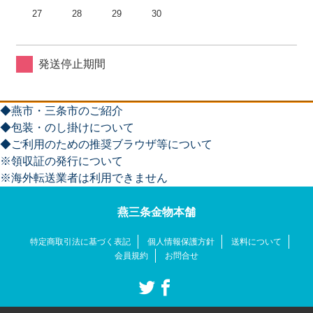
27
28
29
30
発送停止期間
◆燕市・三条市のご紹介
◆包装・のし掛けについて
◆ご利用のための推奨ブラウザ等について
※領収証の発行について
※海外転送業者は利用できません
燕三条金物本舗
特定商取引法に基づく表記
個人情報保護方針
送料について
会員規約
お問合せ