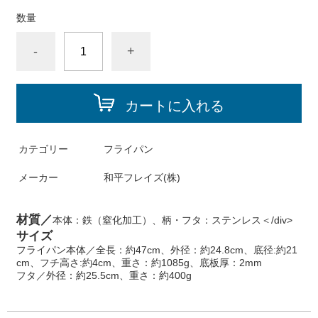
数量
-
+
カートに入れる
カテゴリー
フライパン
メーカー
和平フレイズ(株)
材質／
本体：鉄（窒化加工）、柄・フタ：ステンレス＜/div>
サイズ
フライパン本体／全長：約47cm、外径：約24.8cm、底径:約21
cm、フチ高さ:約4cm、重さ：約1085g、底板厚：2mm
フタ／外径：約25.5cm、重さ：約400g