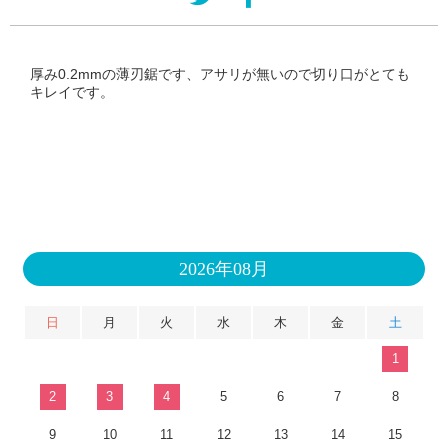
厚み0.2mmの薄刃鋸です、アサリが無いので切り口がとても
キレイです。
2026年08月
日
月
火
水
木
金
土
1
2
3
4
5
6
7
8
9
10
11
12
13
14
15