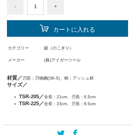
-
+
カートに入れる
カテゴリー
鋸（のこぎり）
メーカー
(株)アイガーツール
材質／
刃部：刃物鋼(SK-5)、柄：アッシュ材
サイズ／
TSR-205／
全長：21cm、刃長：6.5cm
TSR-225／
全長：23cm、刃長：8.5cm