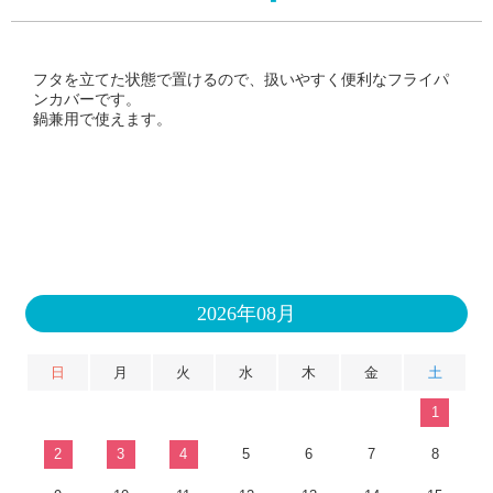
フタを立てた状態で置けるので、扱いやすく便利なフライパ
ンカバーです。
鍋兼用で使えます。
2026年08月
日
月
火
水
木
金
土
1
2
3
4
5
6
7
8