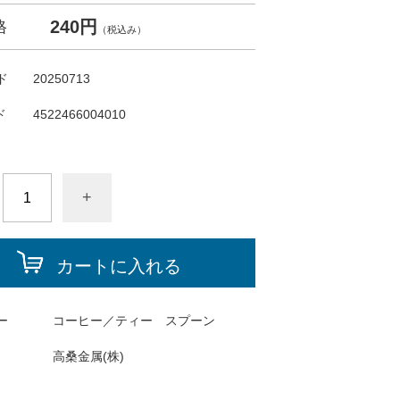
240円
格
（税込み）
ド
20250713
ド
4522466004010
+
カートに入れる
ー
コーヒー／ティー スプーン
高桑金属(株)