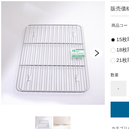
販売価
商品コー
15枚
18枚
21枚
数量
-
カテゴリ