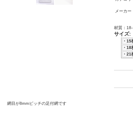
メーカー
材質：
18
サイズ:
・15
・18
・21
網目が8mmピッチの足付網です