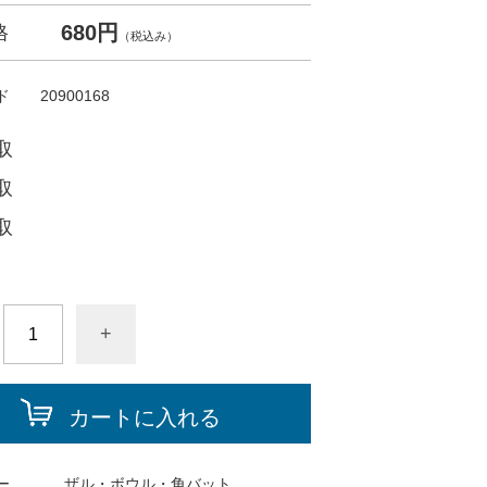
680円
格
（税込み）
ド
20900168
取
取
取
+
カートに入れる
ー
ザル・ボウル・角バット