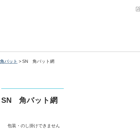
角バット
SN 角バット網
SN 角バット網
包装・のし掛けできません