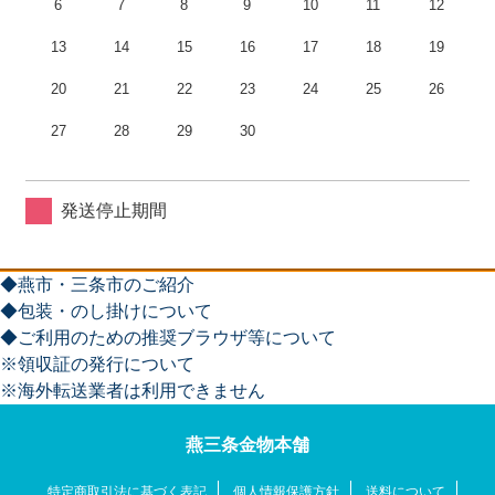
6
7
8
9
10
11
12
13
14
15
16
17
18
19
20
21
22
23
24
25
26
27
28
29
30
発送停止期間
◆燕市・三条市のご紹介
◆包装・のし掛けについて
◆ご利用のための推奨ブラウザ等について
※領収証の発行について
※海外転送業者は利用できません
燕三条金物本舗
特定商取引法に基づく表記
個人情報保護方針
送料について