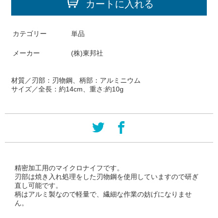
カートに入れる
カテゴリー
単品
メーカー
(株)東邦社
材質／
刃部：刃物鋼、柄部：アルミニウム
サイズ／
全長：約14cm、重さ:約10g
精密加工用のマイクロナイフです。
刃部は焼き入れ処理をした刃物鋼を使用していますので研ぎ
直し可能です。
柄はアルミ製なので軽量で、繊細な作業の妨げになりませ
ん。