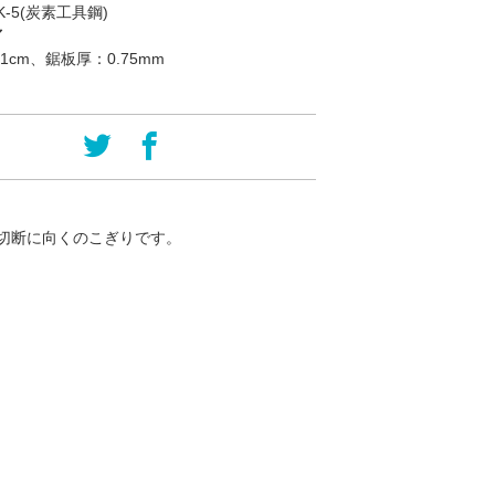
K-5(炭素工具鋼)
／
1cm、鋸板厚：0.75mm
切断に向くのこぎりです。