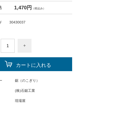
1,470円
格
（税込み）
ド
30430037
+
カートに入れる
ー
鋸（のこぎり）
(株)石鋸工業
現場屋