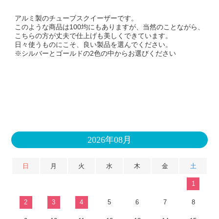
アルミ製のチューブスクイーザーです。
このような商品は100均にもありますが、当然のことながら、
こちらの方が丈夫で仕上げも美しくできています。
日々使うものにこそ、良い製品を選んでください。
※シルバーとゴールドの2色の中からお選びください
2026年08月
日
月
火
水
木
金
土
1
2
3
4
5
6
7
8