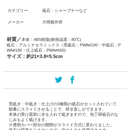
カテゴリー
砥石・シャープナーなど
メーカー
片岡製作所
材質／
本体：ABS樹脂(耐熱温度：80℃)
砥石：アルミナセラミックス（荒砥石：PWA#100・中砥石：P
WA#180・仕上砥石：PWA#400)
サイズ：約21×3.8×5.5cm
荒砥ぎ・中砥ぎ・仕上げの3種類の砥石がセットされていて、
順番にスライドさせることで、研ぎ直しができます。
本体の受け皿部に水を入れて砥ぎますので、包丁研砥石のな
じみもよく砥げます。
※透明カバー部分の開閉がスライド方式に変わりました。