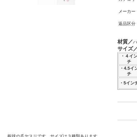
メーカー
返品区分
材質／
ハ
サイズ
・４イ
チ
・4.5イ
チ
・5イン
板状の爪ヤスリです、サイズは３種類あります。