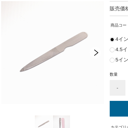
販売価
商品コー
4イン
4.5
5イン
数量
-
カテゴリ