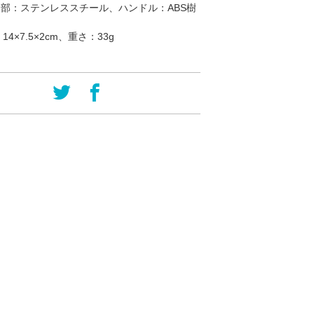
刃部：ステンレススチール、ハンドル：ABS樹
：
14×7.5×2cm、重さ：33g