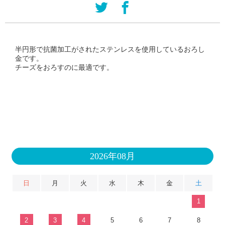
半円形で抗菌加工がされたステンレスを使用しているおろし
金です。
チーズをおろすのに最適です。
2026年08月
日
月
火
水
木
金
土
1
2
3
4
5
6
7
8