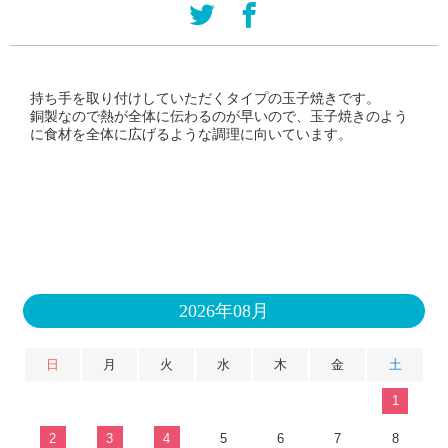
持ち手を取り付けしていただくタイプの玉子焼きです。
銅製なので熱が全体に伝わるのが早いので、玉子焼きのよう
に食材を全体に広げるような調理に向いています。
2026年08月
日
月
火
水
木
金
土
1
2
3
4
5
6
7
8