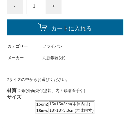
-
+
カートに入れる
カテゴリー
フライパン
メーカー
丸新銅器(株)
2サイズの中からお選びください。
材質：
銅(外面焼付塗装、内面錫溶着手引)
サイズ
15×15×3cm(本体内寸)
15cm:
18×18×3.3cm(本体内寸)
18cm: