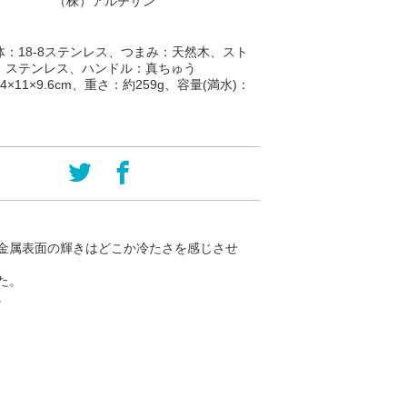
（株）アルチザン
体：18-8ステンレス、つまみ：天然木、スト
：ステンレス、ハンドル：真ちゅう
×11×9.6cm、重さ：約259g、容量(満水)：
金属表面の輝きはどこか冷たさを感じさせ
た。
。